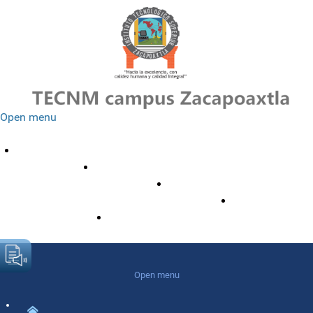
Open menu
Estudiantes
Aspirantes
Personal
Egresados(as)
Aula Virtual
≡
Open menu